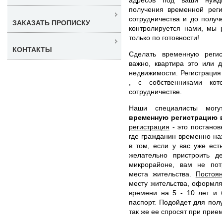
получения временной реги
сотрудничества и до получ
ЗАКАЗАТЬ ПРОПИСКУ
контролируется нами, мы 
только по готовности!
КОНТАКТЫ
Сделать временную реги
важно, квартира это или 
недвижимости. Регистрация 
, с собственниками ко
сотрудничестве.
Наши специалисты мо
временную регистрацию 
регистрация
- это постанов
где гражданин временно на
в том, если у вас уже ес
желательно пристроить д
микрорайоне, вам не пот
места жительства.
Постоя
месту жительства, оформл
времени на 5 - 10 лет и 
паспорт. Подойдет для пол
так же ее спросят при прием